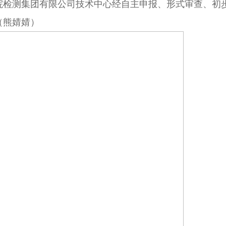
院检测集团有限公司技术中心经自主申报、形式审查、初
（熊婧婧）