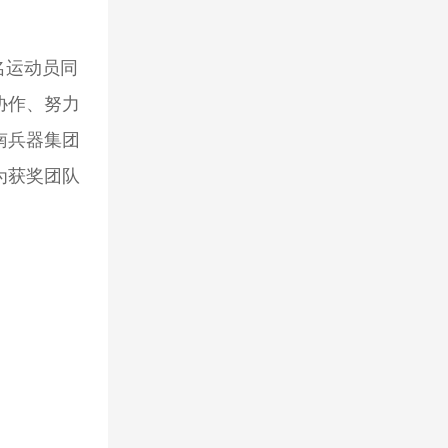
名运动员同
协作、努力
南兵器集团
为获奖团队