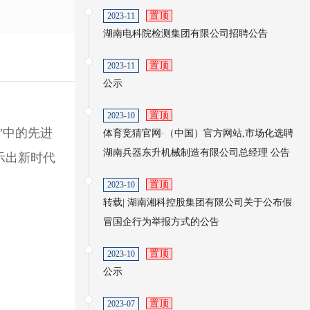
置顶
2023-11
湖南电科院检测集团有限公司招聘公告
置顶
2023-11
公示
置顶
2023-10
”中的先进
体育竞猜官网·（中国）官方网站,市场化选聘
湖南兵器东升机械制造有限公司总经理 公告
示出新时代
置顶
2023-10
转载| 湖南湘科控股集团有限公司关于公布假
冒国企行为举报方式的公告
置顶
2023-10
公示
置顶
2023-07