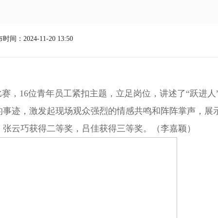
时间：2024-11-20 13:50
比赛，16位青年员工紧扣主题，立足岗位，讲述了“跃进人
的事迹，激发起现场观众强烈的情感共鸣和阵阵掌声，展
，张云巧获得二等奖，吕佳获得三等奖。（李嘉颖）