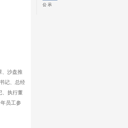
公 示
课、沙盘推
书记、总经
记、执行董
青年员工参