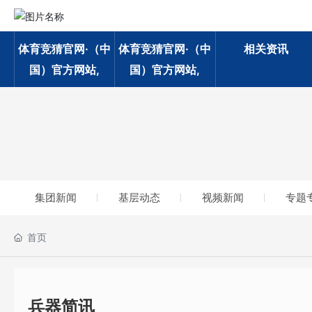
体育竞猜官网·（中
体育竞猜官网·（中
相关资讯
国）官方网站,
国）官方网站,
集团新闻
基层动态
视频新闻
专题
首页
兵器简讯