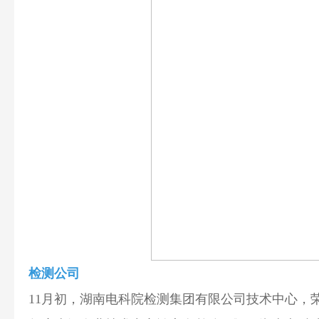
检测公司
11月初，湖南电科院检测集团有限公司技术中心，荣