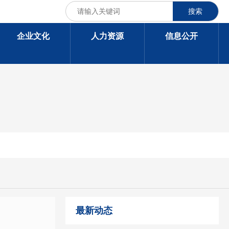
搜索
企业文化
人力资源
信息公开
最新动态