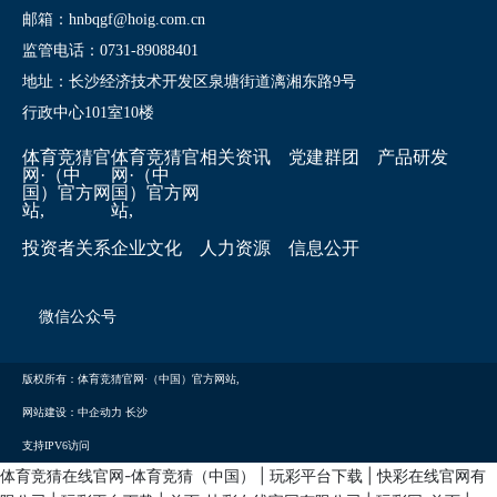
邮箱：hnbqgf@hoig.com.cn
监管电话：0731-89088401
地址：长沙经济技术开发区泉塘街道漓湘东路9号
行政中心101室10楼
体育竞猜官
体育竞猜官
相关资讯
党建群团
产品研发
网·（中
网·（中
国）官方网
国）官方网
站,
站,
投资者关系
企业文化
人力资源
信息公开
微信公众号
版权所有：体育竞猜官网·（中国）官方网站,
网站建设：中企动力
长沙
支持IPV6访问
体育竞猜在线官网-体育竞猜（中国）
|
玩彩平台下载
|
快彩在线官网有