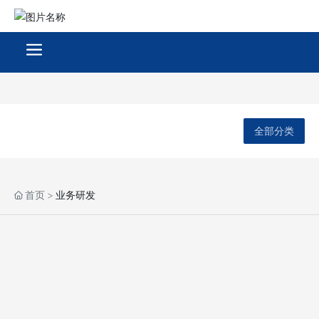
全部分类
首页
业务研发