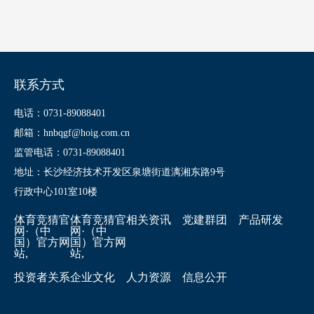
联系方式
电话：0731-89088401
邮箱：hnbqgf@hoig.com.cn
监管电话：0731-89088401
地址：长沙经济技术开发区泉塘街道漓湘东路9号
行政中心101室10楼
体育竞猜官
体育竞猜官
相关资讯
党建群团
产品研发
网·（中
网·（中
国）官方网
国）官方网
站,
站,
投资者关系
企业文化
人力资源
信息公开