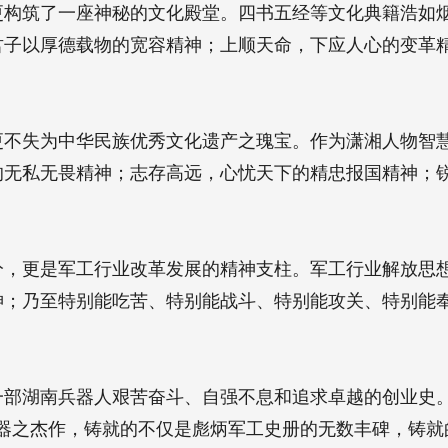
更构筑了一座神秘的文化殿堂。四书五经等文化典籍浩如
君子以厚德载物的宽容精神；上顺天命，下应人心的变革
更不失为中华民族优秀文化遗产之瑰宝。作为潇湘人物智
的无私无畏精神；志存高远，心忧天下的精忠报国精神；
分，更是军工行业改革发展的精神支柱。军工行业解放思
神；乃至特别能吃苦、特别能战斗、特别能攻关、特别能
一部湖南兵器人艰苦奋斗、自强不息和追求卓越的创业史
范的湖南兵器之杰作，铸就的不仅是彪炳军工史册的无数丰碑