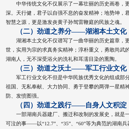
中华传统文化不仅展示了一幕壮丽的历史画卷，
深。天行健，君子以自强不息的奋发精神；地势坤，
智慧之源，更是激发炎黄子孙驾雷鞭庭的民族之魂。
（二）劲道之养分——湖湘本土文化
湖湘本土文化不仅谱写了一曲华丽的历史篇章，
世，实用为宗的求真务实精神；淳朴重义，勇敢尚武
湖南人，无不深受浴火的洗礼和耳濡目染的熏陶。
（三）劲道之沃土——军工行业文化
军工行业文化不但是中华民族优秀文化的组成部
祖国、无私奉献、大力协同、勇于登攀的两弹一星精
防、发愤图强。
（四）劲道之践行——自身人文积淀
一部湖南兵器建厂、搬迁和改制的发展史，就是
可泣的事——以“12.7”、“35”、“60”等为典