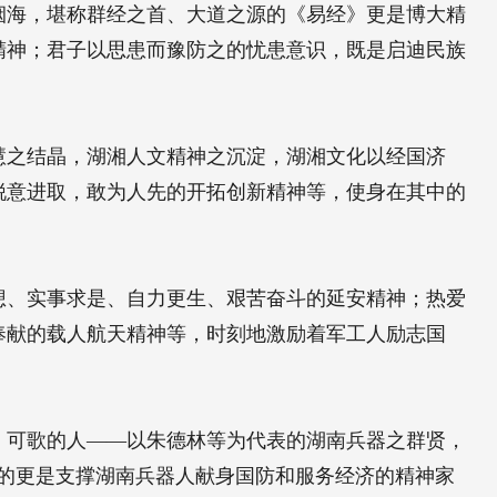
烟海，堪称群经之首、大道之源的《易经》更是博大精
精神；君子以思患而豫防之的忧患意识，既是启迪民族
慧之结晶，湖湘人文精神之沉淀，湖湘文化以经国济
锐意进取，敢为人先的开拓创新精神等，使身在其中的
想、实事求是、自力更生、艰苦奋斗的延安精神；热爱
奉献的载人航天精神等，时刻地激励着军工人励志国
。可歌的人——以朱德林等为代表的湖南兵器之群贤，
，铸就的更是支撑湖南兵器人献身国防和服务经济的精神家