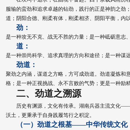
服输的蛮劲和追求卓越的钻劲，践行的正是神韵之劲
道；阴阳合德、刚柔有体，刚柔相济、阴阳平衡，内
劲：
是一种攻无不克、战无不胜的力量；是一种砥砺意志
道：
是一种崇尚科学、追求真理的方向和途径；是一种谋
劲道：
聚劲之内涵，谋道之方略，方可成劲道。劲道凝炼和
格；是一种正视挑战、永不言败的气势；更是一种励
二、劲道之溯源
历史有渊源，文化有传承。湖南兵器主流文化—
沃土，更秉承于自身践履笃行之积淀。
（一）劲道之根基——中华传统文化