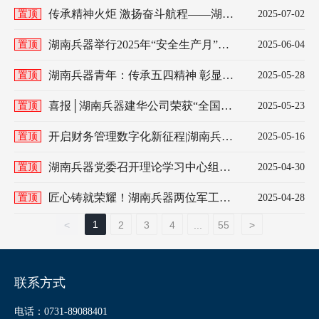
国共产党成立104周年主题活动
传承精神火炬 激扬奋斗航程——湖南
置顶
2025-07-02
兵器表彰先进党组织及个人
湖南兵器举行2025年“安全生产月”启
置顶
2025-06-04
动仪式暨安全教育培训视频会议
湖南兵器青年：传承五四精神 彰显青
置顶
2025-05-28
春担当 ——“凝聚奋进力量，携手共
创未来”主题青春活动侧记
喜报│湖南兵器建华公司荣获“全国文
置顶
2025-05-23
明单位”称号
开启财务管理数字化新征程|湖南兵器
置顶
2025-05-16
费控系统延伸建设启动会顺利召开
湖南兵器党委召开理论学习中心组20
置顶
2025-04-30
25年第五次集体学习暨深入贯彻中央
八项规定精神学习教育（扩大）学习
匠心铸就荣耀！湖南兵器两位军工匠
置顶
2025-04-28
会
人荣获全国劳动模范称号
1
<
2
3
4
...
55
>
联系方式
电话：0731-89088401