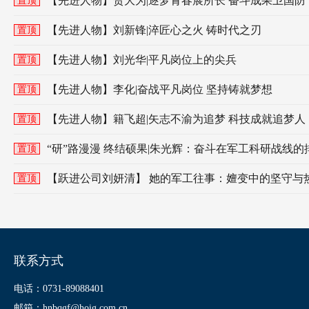
【先进人物】贺大为|逐梦青春展所长 奋斗成果卫国防
置顶
【先进人物】刘新锋|淬匠心之火 铸时代之刃
置顶
【先进人物】刘光华|平凡岗位上的尖兵
置顶
【先进人物】李化|奋战平凡岗位 坚持铸就梦想
置顶
【先进人物】籍飞超|矢志不渝为追梦 科技成就追梦人
置顶
“研”路漫漫 终结硕果|朱光辉：奋斗在军工科研战线
置顶
【跃进公司刘妍清】 她的军工往事：嬗变中的坚守与
置顶
联系方式
电话：0731-89088401
邮箱：hnbqgf@hoig.com.cn