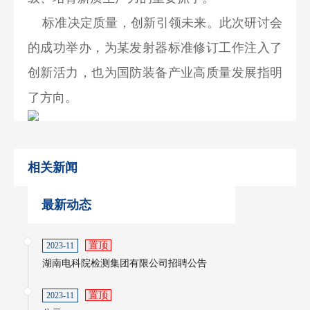
标准决定质量，创新引领未来。此次研讨会
的成功举办，为某发射器标准修订工作注入了
创新活力，也为国防装备产业高质量发展指明
了方向。
相关新闻
最新动态
置顶
2023-11
湖南电科院检测集团有限公司招聘公告
置顶
2023-11