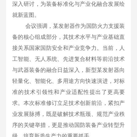
深入研讨，为装备标准化与产业化融合发展绘
就新蓝图。
会议强调，某发射器作为国防火力支援装
备的核心组成部分，其技术水平与产业基础直
接关系国家国防安全和产业竞争力。当前，人
工智能、无人系统、先进复合材料等前沿技术
与武器装备的融合日益深入，新型某发射器向
轻量化、智能化、多用途方向快速演进，对标
准的技术引领性和产业适配性提出了更高要
求。本次标准修订立足技术创新前沿，紧扣产
业发展脉搏，既是破解技术瓶颈、规范产业秩
序的关键举措，更是推动国防装备产业转型升
级、培育新质生产力的重要抓手。